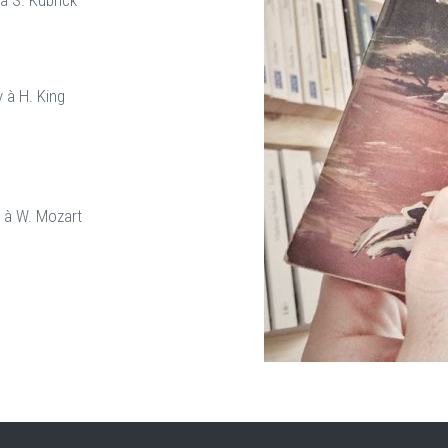
 à S. Kubrick
 à H. King
s à W. Mozart