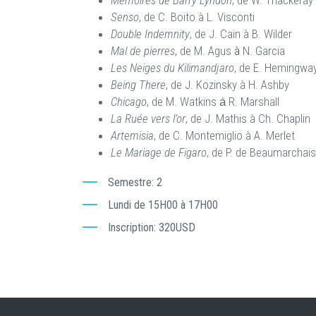
Mémoires de Barry Lyndon
, de W. Thackeray
Senso
, de C. Boito à L. Visconti
Double Indemnity
, de J. Cain à B. Wilder
Mal de pierres
, de M. Agus
à
N. Garcia
Les Neiges du Kilimandjaro
, de E. Hemingway
Being There
, de J. Kozinsky à H. Ashby
Chicago
,
de M. Watkins ȧ
R. Marshall
La Ruée vers l’or
, de J. Mathis à Ch. Chaplin
Artemisia
, de C. Montemiglio à A. Merlet
Le Mariage de Figaro
, de P. de Beaumarchai
Semestre
2
Lundi de 15H00 à 17H00
Inscription
320USD