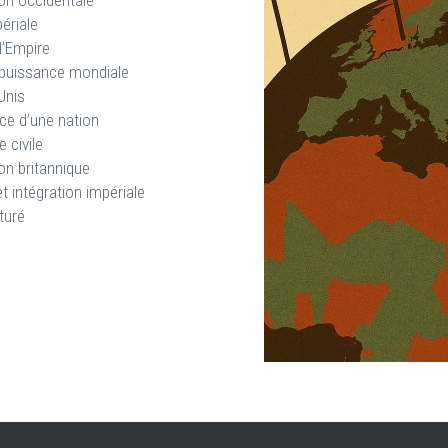
ion occidentale
ériale
l’Empire
e puissance mondiale
Unis
nce d’une nation
 civile
on britannique
t intégration impériale
turé